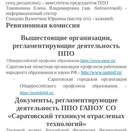
спец.дисциплин) – заместитель председателя ППО
Токовинина Елена Владимировна (зав. библиотекой) -
информационный сектор
Синцова Валентина Юрьевна (мастер п/о) – казначей.
Ревизионная комиссия
Вышестоящие организации,
регламентирующие деятельность
ППО
·
Общероссийский профсоюз образования
https://www.eseur.ru/
·
Саратовская областная организация профсоюза работников
народного образования и науки РФ.-
http://www.sarprof.ru/
·
Саратовская городская организация
Общероссийского профсоюза образования. -
https://profobr64.ru/
Документы, регламентирующие
деятельность ППО ГАПОУ СО
«Саратовский техникум отраслевых
технологий»
Трудовой кодекс Российской Федерации Федеральный