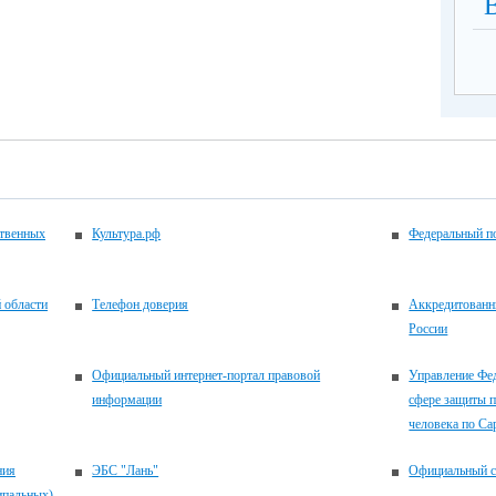
ственных
Культура.рф
Федеральный по
 области
Телефон доверия
Аккредитованн
России
Официальный интернет-портал правовой
Управление Фе
информации
сфере защиты п
человека по Са
ия
ЭБС "Лань"
Официальный с
ипальных)