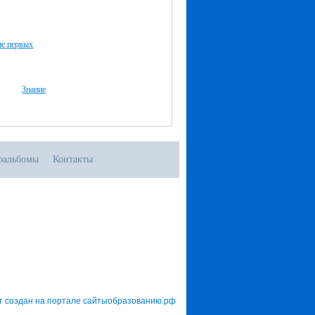
е первых
Знание
оальбомы
Контакты
т создан на портале сайтыобразованию.рф