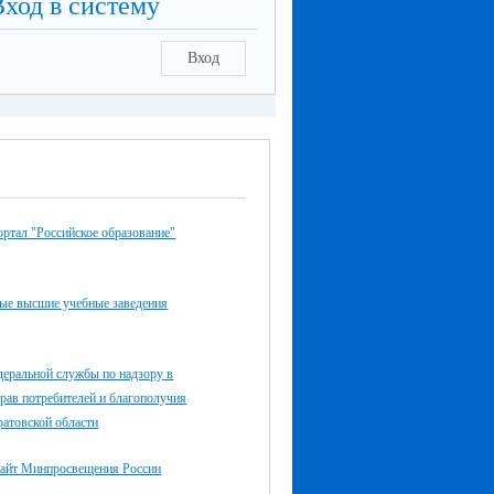
Вход в систему
Вход
ртал "Российское образование"
ые высшие учебные заведения
деральной службы по надзору в
рав потребителей и благополучия
ратовской области
айт Минпросвещения России