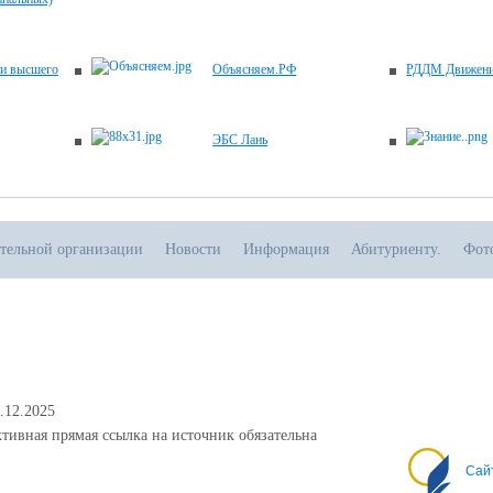
 и высшего
Объясняем.РФ
РДДМ Движени
ЭБС Лань
ательной организации
Новости
Информация
Абитуриенту.
Фот
.12.2025
тивная прямая ссылка на источник обязательна
Сай