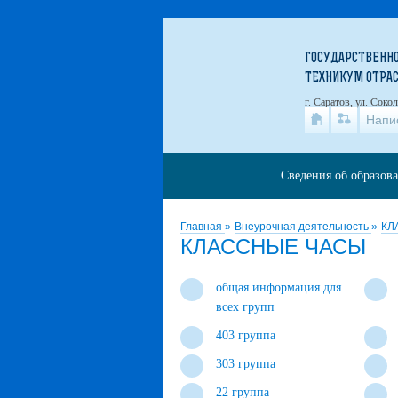
ГОСУДАРСТВЕННО
ТЕХНИКУМ ОТРА
г. Саратов, ул. Соко
Напи
Сведения об образов
Главная
»
Внеурочная деятельность
»
КЛ
КЛАССНЫЕ ЧАСЫ
общая информация для
всех групп
403 группа
303 группа
22 группа