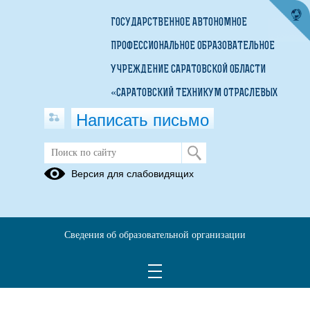
ГОСУДАРСТВЕННОЕ АВТОНОМНОЕ
ПРОФЕССИОНАЛЬНОЕ ОБРАЗОВАТЕЛЬНОЕ
УЧРЕЖДЕНИЕ САРАТОВСКОЙ ОБЛАСТИ
«САРАТОВСКИЙ ТЕХНИКУМ ОТРАСЛЕВЫХ
Написать письмо
ТЕХНОЛОГИЙ»
Д/з преподаватель Обухов А. В.
Версия для слабовидящих
28.03.2025
Учебник Тех. обслуживание и ремонт электрооборудования
автомобиля
Сведения об образовательной организации